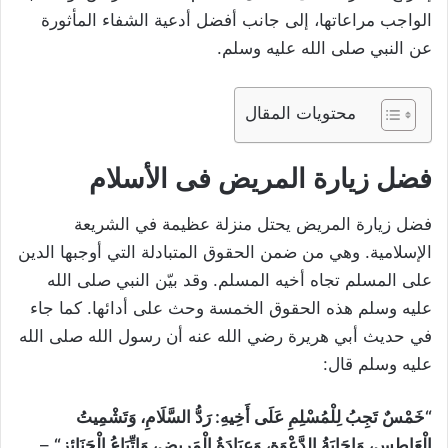
الواجب مراعاتها، إلى جانب أفضل أدعية الشفاء المأثورة
عن النبي صلى الله عليه وسلم.
محتويات المقال
فضل زيارة المريض فى الأسلام
فضل زيارة المريض يحتل منزلة عظيمة في الشريعة
الإسلامية. وهي من ضمن الحقوق المتبادلة التي أوجبها الدين
على المسلم تجاه أخيه المسلم. وقد بيّن النبي صلى الله
عليه وسلم هذه الحقوق الخمسة وحث على أدائها. كما جاء
في حديث أبي هريرة رضي الله عنه أن رسول الله صلى الله
عليه وسلم قال:
“خَمْسٌ تَجِبُ لِلْمُسْلِمِ عَلَى أَخِيهِ: رَدُّ السَّلَامِ، وَتَشْمِيتُ
الْعَاطِسِ، وَإِجَابَةُ الدَّعْوَةِ، وَعِيَادَةُ الْمَرِيضِ، وَاتِّبَاعُ الْجَنَائِزِ
“
–