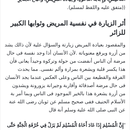
((متفق عليه واللفظ لمسلم).
أثر الزيارة في نفسية المريض وثوابها الكبير
للزائر
والمقصود بعيادة المريض زيارتة والسؤال علية لأن ذالك يشد
من أزرة ويرفع معنوياتة .لأن الأنسان أذا وجد نفسة فى حال
مرضة أن الناس أنفضت من حولة وتركوة وحيداً يعانى فأن
هذا يكسر قلبة ويشعرة بمرارة وألم نفسى. مما يحدث
الفرقة والقطيعة بين الناس وعلى العكس عندما يجد الأنسان
فى حال مرضة أصدقائة وأقاربة وجيرانة يزورونة ويشدون
من أزرة يشعرة هذا بالخير الموجود فى الناس وبما أمر بة
الأسلام الحنيف ففى صحيح مسلم عن ثوبان رضى الله عنة
عن النبى صلى الله علية وسلم أنة قال
“
إِنَّ الْمُسْلِمَ إِذَا عَادَ أَخَاهُ الْمُسْلِمَ لَمْ يَزَلْ فِي خُرْفَةِ الْجَنَّةِ حَتَّى