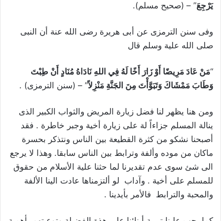
يَرْجِعَ
” – (صحيح مسلم).
وفى سنن الترمزى عن أبى هريرة رضى الله عنة أن النبى
صلى الله علية وسلم قال
“
مَنْ عَادَ مَرِيضًا أَوْ زَارَ أَخًا لَهُ فِي اللهِ نَادَاهُ مُنَادٍ أَنْ طِبْتَ
وَطَابَ مَمْشَاكَ وَتَبَوَّأْتَ مِنَ الجَنَّةِ مَنْزِلاً
” – (سنن الترمزى) .
ومن هنا يظهر لنا فضل زيارة المريض والثواب الكبير الذى
ينالة المسلم جزاءاً لة على زيارة أخية وجبر خاطرة . فقد
أصبحنا نشكو من كثرة القطيعة بين الناس ونتذكر بحسرة
ماكان من موده وألفة وترابط بين الناس سابقا. وهذا لا يرجع
الى شئ سوى عدم تقديرنا لما حثنا علية الأسلام من حقوق
للمسلم على أخية . وآداب لو ألتزمناها عادت الينا الألفة
والمحبة والترابط فالأمر بأيدينا .
كما يجب علينا تربية أبنائنا على هذة الفضيلة وتوعيتهم بأهمية