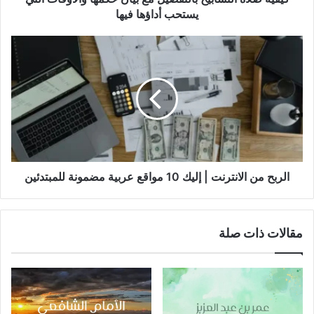
أداؤها
يستحب أداؤها فيها
فيها
الربح
من
الانترنت
|
إليك
10
مواقع
عربية
مضمونة
للمبتدئين
الربح من الانترنت | إليك 10 مواقع عربية مضمونة للمبتدئين
مقالات ذات صلة