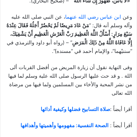
“«لَا بَأْسَ، طَهُورٌ إِنْ شَاءَ اللَّهُ
“
– (صحيح البخاري).
وعن
ابن عباس رضي الله عنهما
، عن النبي صلى الله عليه
وآله وسلم أنه قال: “
مَنْ عَادَ مَرِيضًا لَمْ يَحْضُرْ أَجَلُهُ فَقَالَ عِنْدَهُ
سَبْعَ مِرَارٍ: أَسْأَلُ اللَّهَ الْعَظِيمَ رَبَّ الْعَرْشِ الْعَظِيمِ أَنْ يَشْفِيَكَ،
إِلَّا عَافَاهُ اللَّهُ مِنْ ذَلِكَ الْمَرَضِ
” – (رواه أبو داود والترمذي في
“سننيْهما”، والإمام أحمد في “مسنده)”.
وفى النهاية نقول أن زيارة المريض من أفضل القربات ألى
اللة . و قد حث عليها الرسول صلى الله علية وسلم لما فيها
من نشر المحبة والأخاء بين المسلمين ولما فيها من مرضاة
الله تعالى
أقرا أيضاً :
صلاة التسابيح فضلها وكيفية أدائها
أقرأ أيضاً :
الصحة النفسية: مفهومها وأهميتها وأهدافها