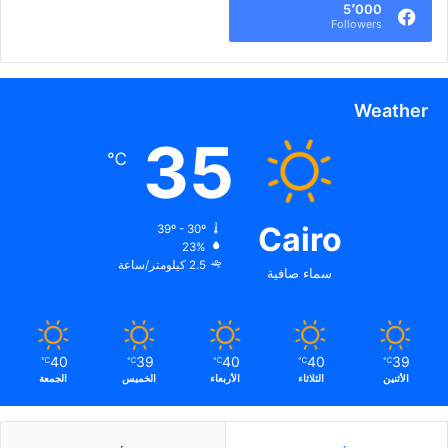
5٬000
Followers
Weather
35
℃
Cairo
39º - 30º
23%
2.5 كيلومتر/ساعة
سماء صافية
40
39
40
40
39
℃
℃
℃
℃
℃
الأثنين
الثلاثاء
الأربعاء
الخميس
الجمعة