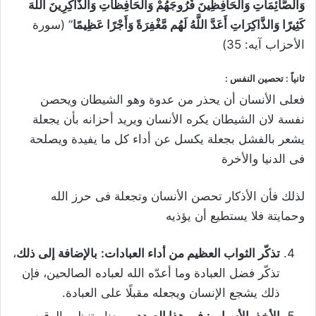
وَالصَّائِمَاتِ وَالْحَافِظِينَ فُرُوجَهُمْ وَالْحَافِظَاتِ وَالذَّاكِرِينَ اللَّهَ
كَثِيرًا وَالذَّاكِرَاتِ أَعَدَّ اللَّهُ لَهُم مَّغْفِرَةً وَأَجْرًا عَظِيمًا
” (سورة
الأحزاب آيه: 35)
ثانياً : تحصين النفس
:
فعلى الأنسان أن يحذر من عدوة وهو الشيطان ويحصن
نفسة لان الشيطان يكره الأنسان ويريد أحزانه بأن يجعلة
يشعر بالفشل بجعلة يكسل عن أداء كل ما يفيدة ويصلحة
فى الدنيا والأخرة
لذلك فأن الأذكار تحصن الأنسان وتجعلة فى حرز الله
وحمايتة فلا يستطيع أن يؤذيه
تذكّر الثواب العظيم من أداء العبادات:
بالإضافة إلى ذلك
،
تذكّر فضل العبادة وما أعدّه الله لعباده الصالحين، فإن
ذلك يشجع الإنسان ويجعله مقبلًا على العبادة.
الأخذ بالأسباب:
في هذا الصدد
، ومعناه تنظيم الوقت