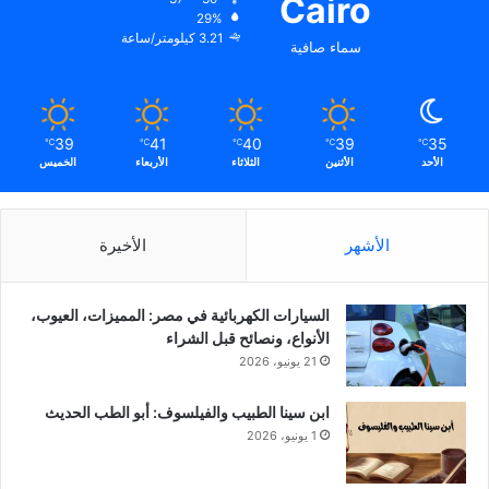
Cairo
29%
3.21 كيلومتر/ساعة
سماء صافية
39
41
40
39
35
℃
℃
℃
℃
℃
الأحد
الأثنين
الثلاثاء
الأربعاء
الخميس
الأشهر
الأخيرة
السيارات الكهربائية في مصر: المميزات، العيوب،
الأنواع، ونصائح قبل الشراء
21 يونيو، 2026
ابن سينا الطبيب والفيلسوف: أبو الطب الحديث
1 يونيو، 2026