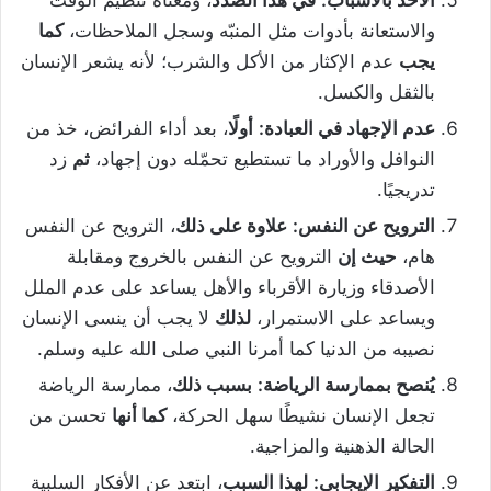
والاستعانة بأدوات مثل المنبّه وسجل الملاحظات،
كما
يجب
عدم الإكثار من الأكل والشرب؛ لأنه يشعر الإنسان
بالثقل والكسل.
عدم الإجهاد في العبادة:
أولًا
، بعد أداء الفرائض، خذ من
النوافل والأوراد ما تستطيع تحمّله دون إجهاد،
ثم
زد
تدريجيًا.
الترويح عن النفس:
علاوة على ذلك
، الترويح عن النفس
هام،
حيث إن
الترويح عن النفس بالخروج ومقابلة
الأصدقاء وزيارة الأقرباء والأهل يساعد على عدم الملل
ويساعد على الاستمرار،
لذلك
لا يجب أن ينسى الإنسان
نصيبه من الدنيا كما أمرنا النبي صلى الله عليه وسلم.
يُنصح بممارسة الرياضة:
بسبب ذلك
، ممارسة الرياضة
تجعل الإنسان نشيطًا سهل الحركة،
كما أنها
تحسن من
الحالة الذهنية والمزاجية.
التفكير الإيجابي:
لهذا السبب
، ابتعد عن الأفكار السلبية