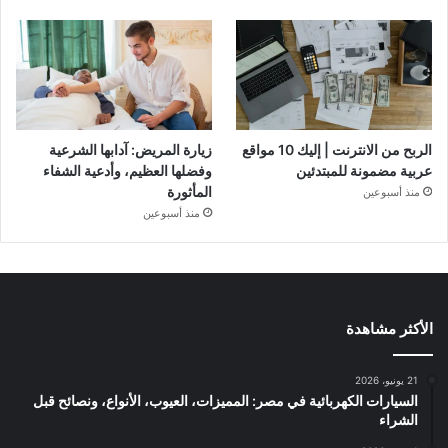
الربح من الانترنت | إليك 10 مواقع
زيارة المريض: آدابها الشرعية
عربية مضمونة للمبتدئين
وفضلها العظيم، وأدعية الشفاء
المأثورة
منذ أسبوعين
منذ أسبوعين
الأكثر مشاهدة
21 يونيو، 2026
السيارات الكهربائية في مصر: المميزات، العيوب، الأنواع، ونصائح قبل
الشراء