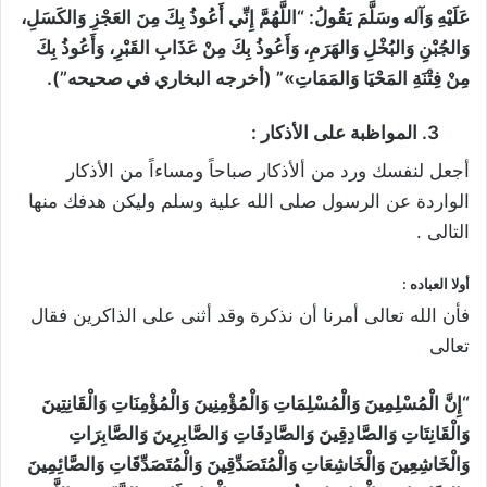
عَلَيْهِ وَآله وسَلَّمَ يَقُولُ: “اللَّهُمَّ إِنِّي أَعُوذُ بِكَ مِنَ العَجْزِ وَالكَسَلِ،
وَالجُبْنِ وَالبُخْلِ وَالهَرَمِ، وَأَعُوذُ بِكَ مِنْ عَذَابِ القَبْرِ، وَأَعُوذُ بِكَ
مِنْ فِتْنَةِ المَحْيَا وَالمَمَاتِ»” (أخرجه البخاري في صحيحه”).
3.
المواظبة على الأذكار
:
أجعل لنفسك ورد من ألأذكار صباحاً ومساءاً من الأذكار
الواردة عن الرسول صلى الله علية وسلم وليكن هدفك منها
التالى .
أولا العباده :
فأن الله تعالى أمرنا أن نذكرة وقد أثنى على الذاكرين فقال
تعالى
“إِنَّ الْمُسْلِمِينَ وَالْمُسْلِمَاتِ وَالْمُؤْمِنِينَ وَالْمُؤْمِنَاتِ وَالْقَانِتِينَ
وَالْقَانِتَاتِ وَالصَّادِقِينَ وَالصَّادِقَاتِ وَالصَّابِرِينَ وَالصَّابِرَاتِ
وَالْخَاشِعِينَ وَالْخَاشِعَاتِ وَالْمُتَصَدِّقِينَ وَالْمُتَصَدِّقَاتِ وَالصَّائِمِينَ