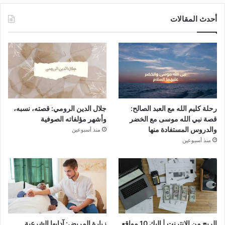
أحدث المقالات
رحلة كليم الله مع العبد الصالح:
جلال الدين الرومي: قصته، نسبه،
قصة نبي الله موسى مع الخضر
وأشهر مؤلفاته الصوفية
والدروس المستفادة منها
منذ أسبوعين
منذ أسبوعين
الربح من الانترنت | إليك 10 مواقع
زيارة المريض: آدابها الشرعية