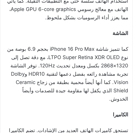
استخدام الهاتف سلسة حتى مع التطبيقات الثقيلة. كما يأتي
الهاتف مع معالج رسومي Apple GPU 6-core graphics،
مما يعزز أداء الرسوميات بشكل ملحوظ.
الشاشة
كما تتميز شاشة iPhone 16 Pro Max بحجم 6.9 بوصة من
نوع LTPO Super Retina XDR OLED، مع دقة تصل إلى
1320×2868 بكسل ومعدل تحديث 120Hz. توفر الشاشة
تجربة مشاهدة رائعه بفضل دعمها لتقنية HDR10 وDolby
Vision. كما أنها أيضاً محمية بطبقة من زجاج Ceramic
Shield الذي يكفل لها مقاومة جيدة للصدمات وأيضاً
الخدوش.
الكاميرا
تستحق كاميرات الهاتف العديد من الإشادات. تضم الكاميرا