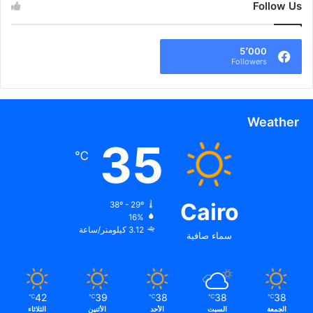
Follow Us
5٬000
Followers
Weather
35
℃
Cairo
38º - 29º
16%
3.12 كيلومتر/ساعة
سماء صافية
42
39
38
38
38
℃
℃
℃
℃
℃
الجمعة
السبت
الأحد
الأثنين
الثلاثاء