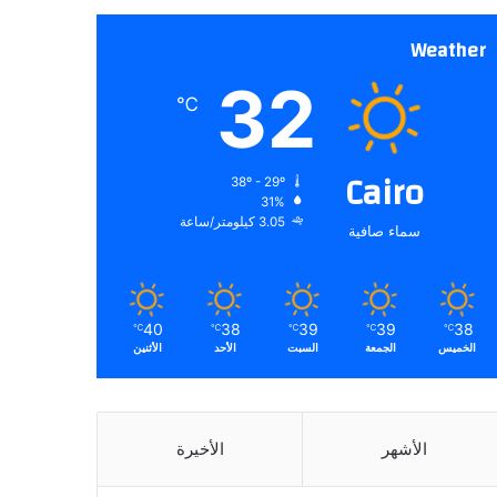
Weather
32
℃
Cairo
38º - 29º
31%
3.05 كيلومتر/ساعة
سماء صافية
40
38
39
39
38
℃
℃
℃
℃
℃
الخميس
الجمعة
السبت
الأحد
الأثنين
الأشهر
الأخيرة