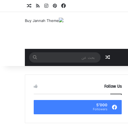
فيسبوك
بينتيريست
انستقرام
ملخص الموقع RSS
مقال عشوائي
مقال عشوائي
بحث
عن
Follow Us
5٬000
Followers