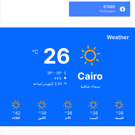
5٬000
Followers
Weather
26
℃
Cairo
38º - 26º
44%
2.55 كيلومتر/ساعة
سماء صافية
42
39
38
38
38
℃
℃
℃
℃
℃
الجمعة
السبت
الأحد
الأثنين
الثلاثاء