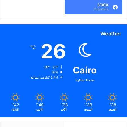
5٬000
Followers
Weather
26
℃
Cairo
38º - 25º
61%
2.44 كيلومتر/ساعة
سماء صافية
42
40
38
38
38
℃
℃
℃
℃
℃
الجمعة
السبت
الأحد
الأثنين
الثلاثاء