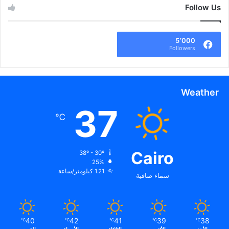
Follow Us
5٬000
Followers
Weather
37
℃
Cairo
38º - 30º
25%
1.21 كيلومتر/ساعة
سماء صافية
40
42
41
39
38
℃
℃
℃
℃
℃