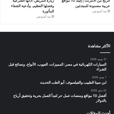
الربح من الانترنت | إليك 10 مواقع
زيارة المريض: آدابها الشرعية
عربية مضمونة للمبتدئين
وفضلها العظيم، وأدعية الشفاء
المأثورة
منذ أسبوعين
منذ أسبوعين
الأكثر مشاهدة
21 يونيو، 2026
السيارات الكهربائية في مصر: المميزات، العيوب، الأنواع، ونصائح قبل
الشراء
1 يونيو، 2026
ابن سينا الطبيب والفيلسوف: أبو الطب الحديث
22 مايو، 2026
أفضل 10 مواقع ومنصات عمل حر لتبدأ العمل بحرية وتحقيق أرباح
بالدولار
أحدث المقالات