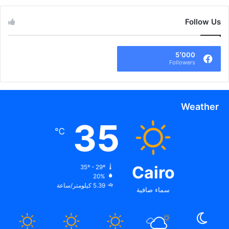
Follow Us
5٬000
Followers
Weather
35
℃
Cairo
35º - 29º
20%
5.39 كيلومتر/ساعة
سماء صافية