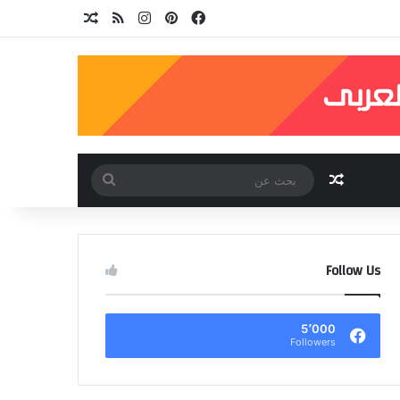
فيسبوك
بينتيريست
انستقرام
ملخص الموقع RSS
مقال عشوائي
مقال عشوائي
بحث
عن
Follow Us
5٬000
Followers