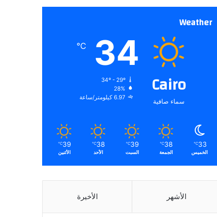
Weather
34
℃
Cairo
34º - 29º
28%
6.97 كيلومتر/ساعة
سماء صافية
39
38
39
38
33
℃
℃
℃
℃
℃
الخميس
الجمعة
السبت
الأحد
الأثنين
الأشهر
الأخيرة