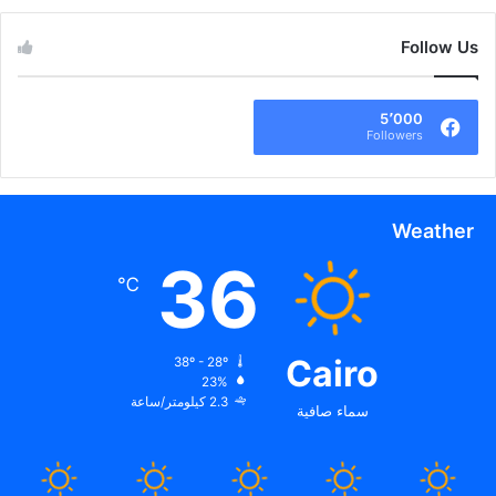
Follow Us
5٬000
Followers
Weather
36
℃
Cairo
38º - 28º
23%
2.3 كيلومتر/ساعة
سماء صافية