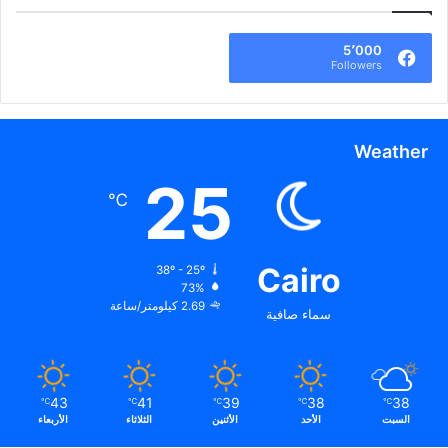
5٬000
Followers
Weather
25
℃
Cairo
38º - 25º
73%
2.69 كيلومتر/ساعة
سماء صافية
43
41
39
38
38
℃
℃
℃
℃
℃
السبت
الأحد
الأثنين
الثلاثاء
الأربعاء