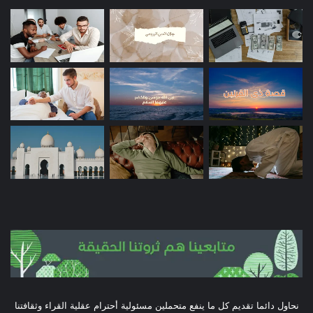
نحاول دائما تقديم كل ما ينفع متحملين مسئولية أحترام عقلية القراء وثقافتنا