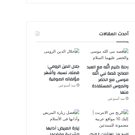
أحدث المقالات
جلال الدين الرومي:
رحلة كليم الله مع العبد
قصته، نسبه، وأشهر
الصالح: قصة نبي الله
مؤلفاته الصوفية
موسى مع الخضر
والدروس المستفادة
منذ أسبوعين
منها
منذ أسبوعين
زيارة المريض: آدابها
الربح من الانترنت | إليك
الشرعية وفضلها