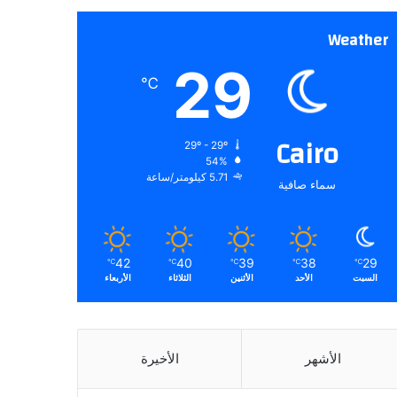
Weather
29
℃
Cairo
29º - 29º
54%
5.71 كيلومتر/ساعة
سماء صافية
42
40
39
38
29
℃
℃
℃
℃
℃
السبت
الأحد
الأثنين
الثلاثاء
الأربعاء
الأشهر
الأخيرة