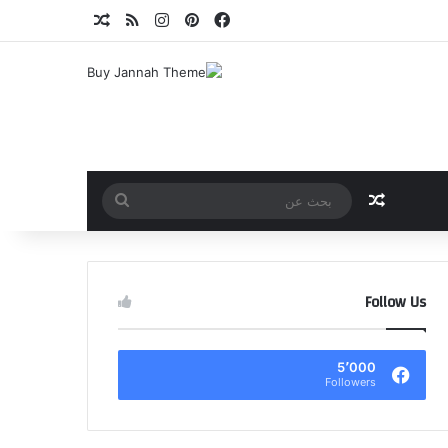
فيسبوك
بينتيريست
انستقرام
ملخص الموقع RSS
مقال عشوائي
مقال عشوائي
بحث
عن
Follow Us
5٬000
Followers