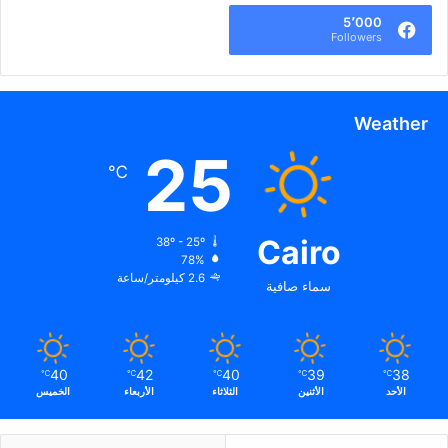
5٬000
Followers
Weather
25
℃
Cairo
38º - 25º
78%
2.6 كيلومتر/ساعة
سماء صافية
40
42
40
39
38
℃
℃
℃
℃
℃
الأحد
الأثنين
الثلاثاء
الأربعاء
الخميس