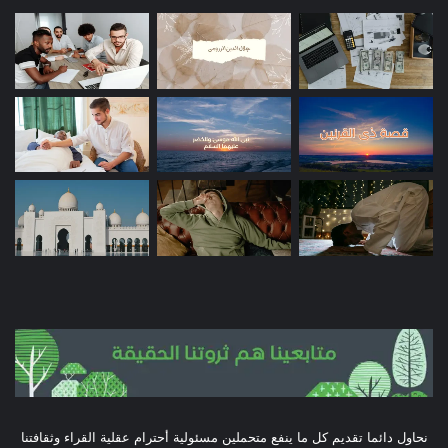
نحاول دائما تقديم كل ما ينفع متحملين مسئولية أحترام عقلية القراء وثقافتنا