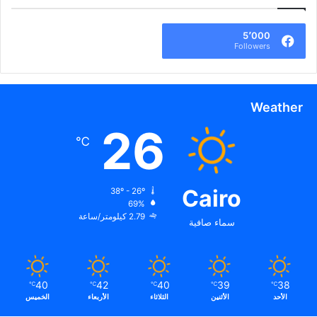
5٬000
Followers
Weather
26
℃
Cairo
38º - 26º
69%
2.79 كيلومتر/ساعة
سماء صافية
40
42
40
39
38
℃
℃
℃
℃
℃
الأحد
الأثنين
الثلاثاء
الأربعاء
الخميس