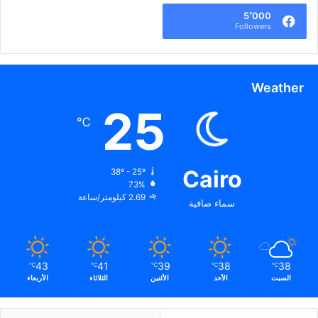
5٬000
Followers
Weather
25
℃
Cairo
38º - 25º
73%
2.69 كيلومتر/ساعة
سماء صافية
43
41
39
38
38
℃
℃
℃
℃
℃
السبت
الأحد
الأثنين
الثلاثاء
الأربعاء