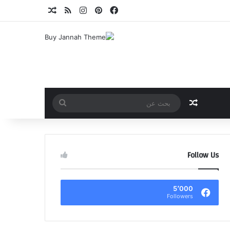
فيسبوك
بينتيريست
انستقرام
ملخص الموقع RSS
مقال عشوائي
مقال عشوائي
بحث
عن
Follow Us
5٬000
Followers