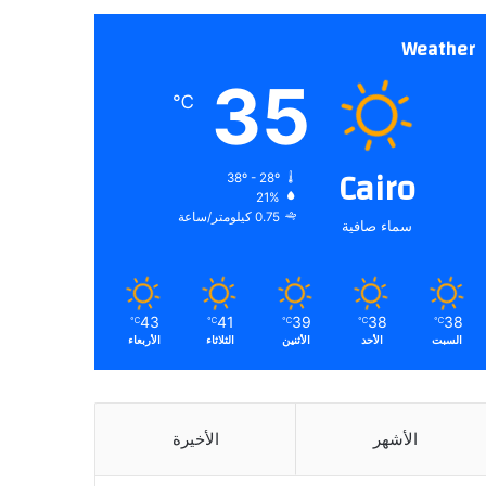
Weather
35
℃
Cairo
38º - 28º
21%
0.75 كيلومتر/ساعة
سماء صافية
43
41
39
38
38
℃
℃
℃
℃
℃
السبت
الأحد
الأثنين
الثلاثاء
الأربعاء
الأشهر
الأخيرة