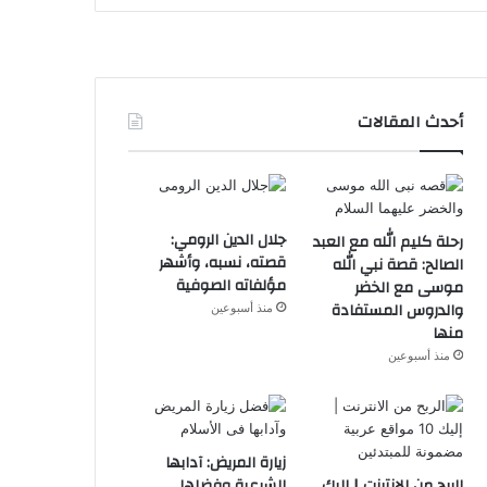
أحدث المقالات
جلال الدين الرومي:
رحلة كليم الله مع العبد
قصته، نسبه، وأشهر
الصالح: قصة نبي الله
مؤلفاته الصوفية
موسى مع الخضر
والدروس المستفادة
منذ أسبوعين
منها
منذ أسبوعين
زيارة المريض: آدابها
الربح من الانترنت | إليك
الشرعية وفضلها