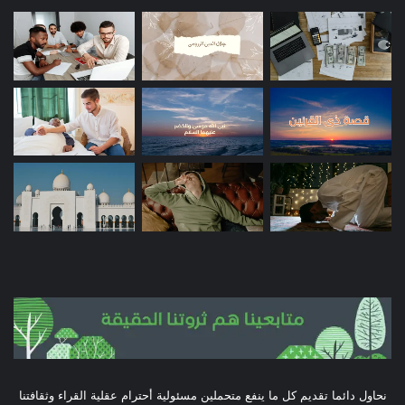
نحاول دائما تقديم كل ما ينفع متحملين مسئولية أحترام عقلية القراء وثقافتنا