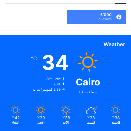
5٬000
Followers
Weather
34
℃
Cairo
38º - 29º
20%
2.89 كيلومتر/ساعة
سماء صافية
42
39
38
38
38
℃
℃
℃
℃
℃
الجمعة
السبت
الأحد
الأثنين
الثلاثاء