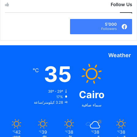
Follow Us
5٬000
Followers
Weather
35
℃
Cairo
38º - 29º
17%
3.28 كيلومتر/ساعة
سماء صافية
42
39
38
38
38
℃
℃
℃
℃
℃