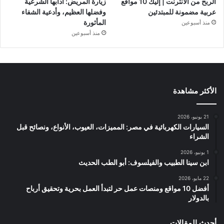
الربح من الانترنت | إليك 10 مواقع
زيارة المريض: آدابها الشرعية
عربية مضمونة للمبتدئين
وفضلها العظيم، وأدعية الشفاء
المأثورة
منذ أسبوعين
منذ أسبوعين
الأكثر مشاهدة
21 يونيو، 2026
السيارات الكهربائية في مصر: المميزات، العيوب، الأنواع، ونصائح قبل
الشراء
1 يونيو، 2026
ابن سينا الطبيب والفيلسوف: أبو الطب الحديث
22 مايو، 2026
أفضل 10 مواقع ومنصات عمل حر لتبدأ العمل بحرية وتحقيق أرباح
بالدولار
أحدث المقالات