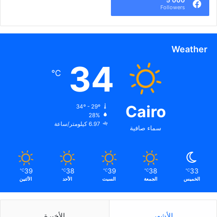
5٬000
Followers
Weather
34
℃
Cairo
34º - 29º
28%
6.97 كيلومتر/ساعة
سماء صافية
39
38
39
38
33
℃
℃
℃
℃
℃
الخميس
الجمعة
السبت
الأحد
الأثنين
الأشهر
الأخيرة