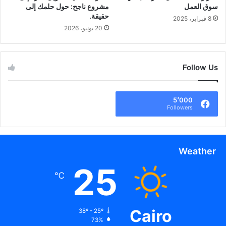
سوق العمل
مشروع ناجح: حول حلمك إلى
حقيقة.
8 فبراير، 2025
20 يونيو، 2026
Follow Us
5٬000
Followers
Weather
25
℃
Cairo
38º - 25º
73%