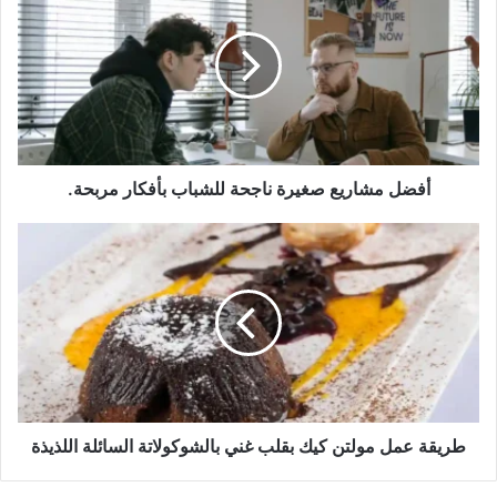
صغيرة
ناجحة
للشباب
بأفكار
مربحة.
أفضل مشاريع صغيرة ناجحة للشباب بأفكار مربحة.
طريقة
عمل
مولتن
كيك
بقلب
غني
بالشوكولاتة
السائلة
اللذيذة
طريقة عمل مولتن كيك بقلب غني بالشوكولاتة السائلة اللذيذة