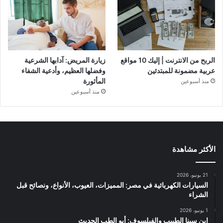
الربح من الانترنت | إليك 10 مواقع
زيارة المريض: آدابها الشرعية
عربية مضمونة للمبتدئين
وفضلها العظيم، وأدعية الشفاء
المأثورة
منذ أسبوعين
منذ أسبوعين
الأكثر مشاهدة
21 يونيو، 2026
السيارات الكهربائية في مصر: المميزات، العيوب، الأنواع، ونصائح قبل
الشراء
1 يونيو، 2026
ابن سينا الطبيب والفيلسوف: أبو الطب الحديث