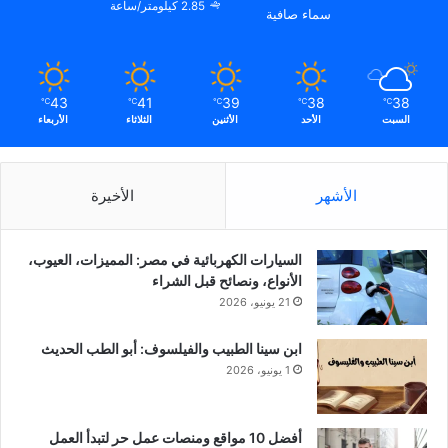
2.85 كيلومتر/ساعة
سماء صافية
43
41
39
38
38
℃
℃
℃
℃
℃
السبت
الأحد
الأثنين
الثلاثاء
الأربعاء
الأشهر
الأخيرة
السيارات الكهربائية في مصر: المميزات، العيوب،
الأنواع، ونصائح قبل الشراء
21 يونيو، 2026
ابن سينا الطبيب والفيلسوف: أبو الطب الحديث
1 يونيو، 2026
أفضل 10 مواقع ومنصات عمل حر لتبدأ العمل