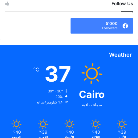
Follow Us
5٬000
Followers
Weather
37
℃
Cairo
39º - 30º
20%
1.4 كيلومتر/ساعة
سماء صافية
40
39
40
40
39
℃
℃
℃
℃
℃
الأثنين
الثلاثاء
الأربعاء
الخميس
الجمعة