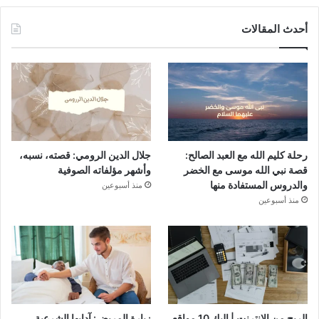
أحدث المقالات
رحلة كليم الله مع العبد الصالح:
جلال الدين الرومي: قصته، نسبه،
قصة نبي الله موسى مع الخضر
وأشهر مؤلفاته الصوفية
والدروس المستفادة منها
منذ أسبوعين
منذ أسبوعين
الربح من الانترنت | إليك 10 مواقع
زيارة المريض: آدابها الشرعية