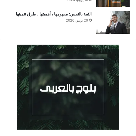
الثقة بالنفس: مفهومها ، أهميتها ، طرق تنميتها
20 يونيو، 2026