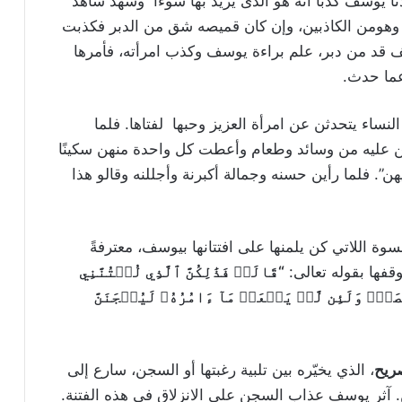
نا يوسف كذباً أنه هو الذى يريد بها سوءاً وشهد شاهد
هومن الكاذبين، وإن كان قميصه شق من الدبر فكذبت
 قد من دبر، علم براءة يوسف وكذب امرأته، فأمرها
عما حدث.
نساء يتحدثن عن امرأة العزيز وحبها لفتاها. فلما
ن عليه من وسائد وطعام وأعطت كل واحدة منهن سكينًا
”. فلما رأين حسنه وجمالة أكبرنة وأجللنه وقالو هذا
سوة اللاتي كن يلمنها على افتتانها بيوسف، معترفةً
قفها بقوله تعالى:
“
قَالَتۡ فَذَٰلِكُنَّ ٱلَّذِي لُمۡتُنَّنِي
َمَۖ وَلَئِن لَّمۡ يَفۡعَلۡ مَآ ءَامُرُهُۥ لَيُسۡجَنَنَّ
صريح
، الذي يخيّره بين تلبية رغبتها أو السجن، سارع إلى
ن. آثر يوسف عذاب السجن على الانزلاق في هذه الفتنة.