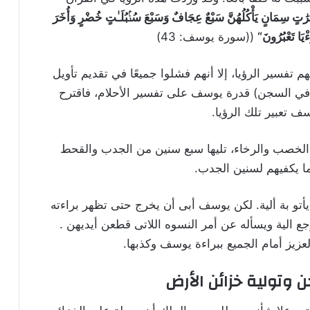
قَرَٰتٍ سِمَانٍ يَأْكُلُهُنَّ سَبْعٌ عِجَافٌ وَسَبْعَ سُنۢبُلَـٰتٍ خُضْرٍ وَأُخَرَ
ءْيَا تَعْبُرُونَ
“
((سورة يوسف: 43)
م تفسير الرؤيا، إلا أنهم فشلوا جميعًا في تقديم تأويل
 في السجن) قدرة يوسف على تفسير الأحلام، فاقترح
 تعبير تلك الرؤيا.
الخصب والرخاء، تليها سبع سنين من الجدب والقحط
 يكفيهم لسنين الجدب.
و بة ألية. لكن يوسف أبى أن يخرج حتى تظهر براءته
ع الية ويسأله عن أمر النسوه اللاتى قطعن أيديهن .
عزيز أمام الجميع ببراءة يوسف وكذبها.
 وتولية خزائن الأرض