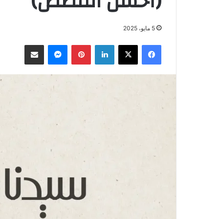
(أحسن القصص)
5 مايو، 2025
فيسبوك
‫X
لينكدإن
بينتيريست
ماسنجر
مشاركة عبر البريد