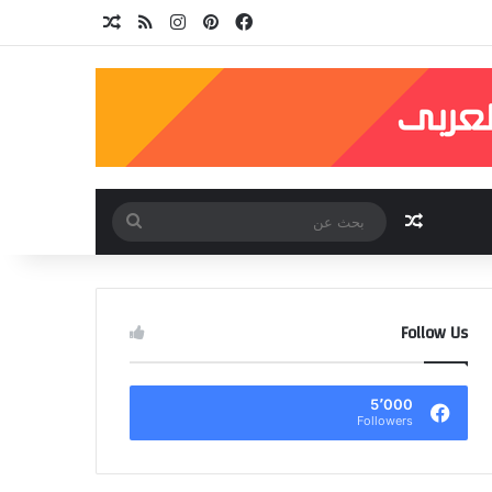
فيسبوك
بينتيريست
انستقرام
ملخص الموقع RSS
مقال عشوائي
مقال عشوائي
بحث
عن
Follow Us
5٬000
Followers