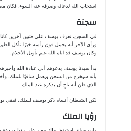
استجاب الله لدعائه وصرفه عنه السوء، فكان م
سجنة
في السجن، تعرف يوسف على فتيين آخرين كانا م
ورأى الآخر أنه يحمل فوق رأسه خبزًا تأكل الطير
وكان يوسف قد آتاه الله علم تأويل الأحلام.
بدأ سيدنا يوسف يدعوهم ألى عبادة الله وأخبرهم 
بأنه سيخرج من السجن ويعمل ساقيًا للملك، وأخ
الذي ظن أنه ناجٍ أن يذكره عند الملك.
لكن الشيطان أنساه ذكر يوسف للملك، فبقي ي
رؤيا الملك
ذات صباح، استيقظ ملك مصر على رؤيا مروعة سببت