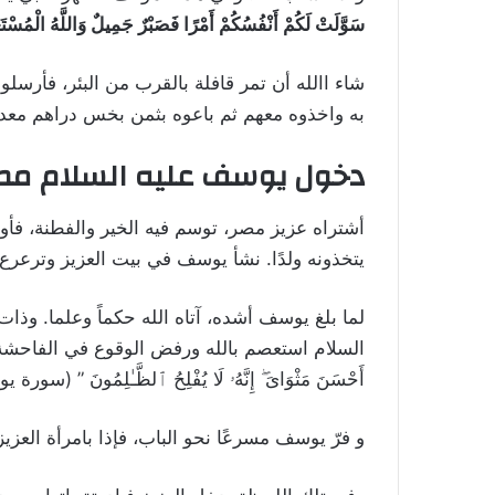
سَوَّلَتْ لَكُمْ أَنْفُسُكُمْ أَمْرًا فَصَبْرٌ جَمِيلٌ وَاللَّهُ الْمُسْ
شاء االله أن تمر قافلة بالقرب من البئر، فأرسلو
به واخذوه معهم ثم باعوه بثمن بخس دراهم معدو
دخول يوسف عليه السلام مص
أشتراه عزيز مصر، توسم فيه الخير والفطنة، فأوص
يتخذونه ولدًا. نشأ يوسف في بيت العزيز وترعرع، 
لما بلغ يوسف أشده، آتاه الله حكماً وعلما. وذا
السلام استعصم بالله ورفض الوقوع في الفاحشة. قال لها كم
أَحْسَنَ مَثْوَاىَ ۖ إِنَّهُۥ لَا يُفْلِحُ ٱلظَّـٰلِمُونَ ” (سورة يوس
و فرّ يوسف مسرعًا نحو الباب، فإذا بامرأة الع