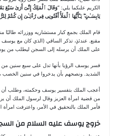
الكريم علىكما يلي:
“
وَقَالَ ٱلْمَلِكُ إِنِّىٓ أَرَىٰ سَبْعَ بَ
يَابِسَـٰتٍ ۖ يَـٰٓأَيُّهَا ٱلْمَلَأُ أَفْتُونِى فِى رُءْيَـٰىَ إِن كُنتُمْ لِلرُّ
قام الملك بجمع كبار مستشاريه ووزرائه طالبًا منه
مقنع. عندئذٍ، تذكر الساقي (الذي كان مع يوسف
على الملك أن يرسله إلى السجن ليطلب من يوسف
فسر يوسف الرؤيا بأنها تدل على سبع سنين من 
الشديد. ونصحهم بأن يدخروا في سنين الخصب ما
أعجب الملك بتفسير يوسف وحكمته، وطلب أن يأت
من قضية امرأة العزيز وقال لرسول الملك أن يرج
فأمر الملك بالتحقيق في الأمر، واعترفت امرأة ال
خروج يوسف عليه السلام من السجن