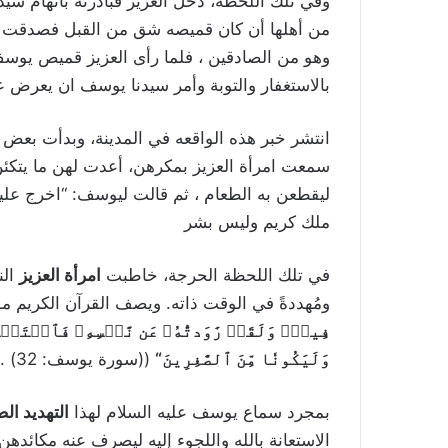
وفي تلك اللحظة، دخل العزيز فبادرتة باتهام سيد
من أهلها أن كان قميصه شق من القبل فصدقت و
وهو من الصادقين ، فلما رأى العزيز قميص يوسف
بالاستغفار والتوبة وأمر سيدنا يوسف ان يعرض 
انتشر خبر هذه الواقعه في المدينة، وبدأت بعض ال
سمعت امرأة العزيز بمكرهن، أعدت لهن ما يتكئ
ليقطعن به الطعام ، ثم قالت ليوسف: “اخرج عليهن
ملك كريم وليس بشر
في تلك اللحظة الحرجة، خاطبت
امرأة العزيز
الن
ومُهددةً في الوقت ذاته. ويصف القرآن الكريم مو
فِيهِۖ وَلَقَدۡ رَٰوَدتُّهُۥ عَن نَّفۡسِهِۦ فَٱسۡتَعۡص
وَلَيَكُونٗا مِّنَ ٱلصَّٰغِرِينَ
“
((سورة يوسف: 32) .
بمجرد سماع يوسف عليه السلام لهذا
التهديد ال
الاستعانة بالله واللجوء إليه ليصرف عنه مكائده