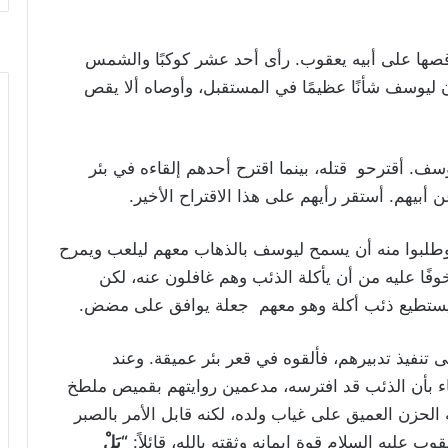
قصها على أبيه يعقوب. رأى أحد عشر كوكبًا والشمس
 ليوسف شأنًا عظيمًا في المستقبل، وأوصاه ألا يقص
ف. أقترحو قتله، بينما اقترح أحدهم إلقاءه في بئر
 أبيهم. أستقر رأيهم على هذا الاقتراح الأخير.
 وطلبوا منه أن يسمح ليوسف بالذهاب معهم ليلعب ويمرح
ًا عليه من أن يأكلة الذئب وهم غافلون عنه، لكن
 يستطيع ذئب أكلة وهو معهم جعلة يوافق على مضض.
تنفيذ تدبيرهم، فألقوه في قعر بئر عميقة. وعند
دعاء بأن الذئب قد افترسه، مدعمين روايتهم بقميص ملطخ
 الحزن العميق على غياب ولده، لكنه قابل الأمر بالصبر
 عليه السلام قوة إيمانه وثقته بالله، قائلاً:
“
بَلْ