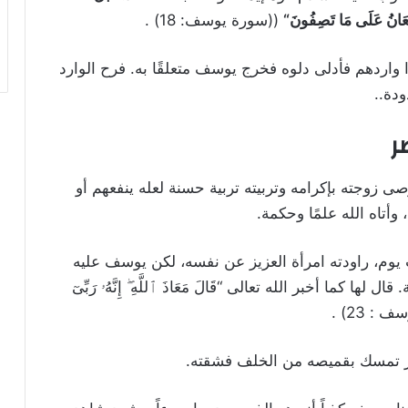
تَعَانُ عَلَى مَا تَصِفُونَ
“
((سورة يوسف: 18) .
ا واردهم فأدلى دلوه فخرج يوسف متعلقًا به. فرح الوارد
دة..
ر
ى زوجته بإكرامه وتربيته تربية حسنة لعله ينفعهم أو
وأتاه الله علمًا وحكمة.
ت يوم، راودته امرأة العزيز عن نفسه، لكن يوسف عليه
ا أخبر الله تعالى “قَالَ مَعَاذَ ٱللَّهِ ۖ إِنَّهُۥ رَبِّىٓ
ف : 23) .
زيز تمسك بقميصه من الخلف فشقته.