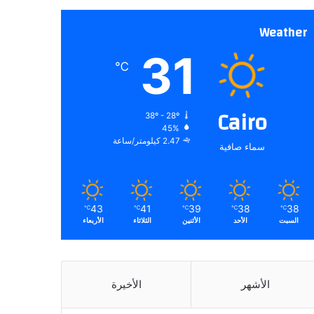
Weather
31
℃
Cairo
38º - 28º
45%
2.47 كيلومتر/ساعة
سماء صافية
43
41
39
38
38
℃
℃
℃
℃
℃
السبت
الأحد
الأثنين
الثلاثاء
الأربعاء
الأشهر
الأخيرة