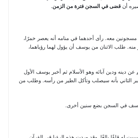
صيره أن
قضى في السجن فترة من الزمن
.
سجونين معه. رأى أحدهما في منامه أنه يعصر خمرًا،
 منه. طلب الاثنان من يوسف أن يؤول لهما رؤياهما،
عن دينه ودين آبائه وهو الأسلام ثم أخبر يوسف الأول
بر الثاني بأنه سيصلب وتأكل الطير من رأسه. وطلب من
وسف في السجن بضع سنين أخرى.
 له قلقًا بالغًا. وقد وردت هذه الرؤيا في القرآن