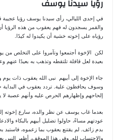
رؤيا سيدنا يوسف
في إحدى الليالي، رأى سيدنا يوسف رؤيا عجيبة 
والقمر يسجدون له فهم يعقوب من هذه الرؤيا أن
رؤياه على إخوته خشية أن يكيدوا له كيدًا.
لكن الإخوة أجتمعوا وتآمروا على التخلص من يوس
بعيدة لعل قافلة تلتقطه وتذهب به بعيدًا عنهم وعن
جاء الإخوة إلى أبيهم نبى الله يعقوب ذات يوم
وسوف يحافظون علية. تردد يعقوب في البداية خوف
إلحاحهم وإظهارهم الحرص عليه وأنهم عصبة لا
بعدما غاب يوسف عن نظر والده، سارع إخوته إلى 
عودتهم مساءً، حاولوا تضليل أبيهم بالبكاء والا
بدم زائف. لم يقتنع يعقوب بما زعموه، فاستبد به
والاحتساب لله. وفي هذا الموقف، أظهر النبي يعقوب