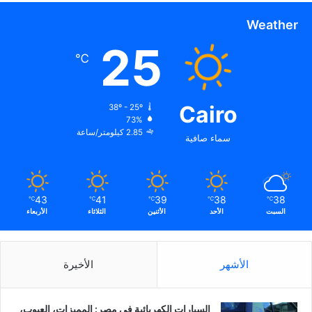
Weather
25
℃
Cairo
38º - 25º
73%
2.85 كيلومتر/ساعة
سماء صافية
43
41
39
38
38
℃
℃
℃
℃
℃
السبت
الأحد
الأثنين
الثلاثاء
الأربعاء
الأشهر
الأخيرة
السيارات الكهربائية في مصر: المميزات، العيوب،