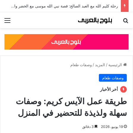
جلال الدين الرومي: قصته، نسبه، وأشهر مؤلفاته الصوفية
بحث عن
الق
الرئيسية
/
المزيد
/
وصفات طعام
وصفات طعام
أخر الأخبار
طريقة عمل الآيس كريم: وصفات
سهلة ولذيذة للتحضير في المنزل
19 يونيو، 2026
3 دقائق