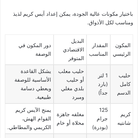
باختيار مكونات عالية الجودة، يمكن إعداد آيس كريم لذيذ
ومناسب لكل الأذواق.
البديل
المكون
المقدار
دور المكون في
الاقتصادي
الرئيسي
المناسب
الوصفة
المتوفر
حليب معلب
يشكل القاعدة
حليب
1 لتر
أو حليب
الأساسية للوصفة
كامل
(بارد
بلدي مغلي
ويعطي دسامة
الدسم
جداً)
ومبرد
طبيعية.
125
يمنح الآيس كريم
كريم
مغلفه جاهزة
جرام
القوام الهش،
شانتيه
محلاة أو خام
(بودرة)
الكريمي والمطاطي.