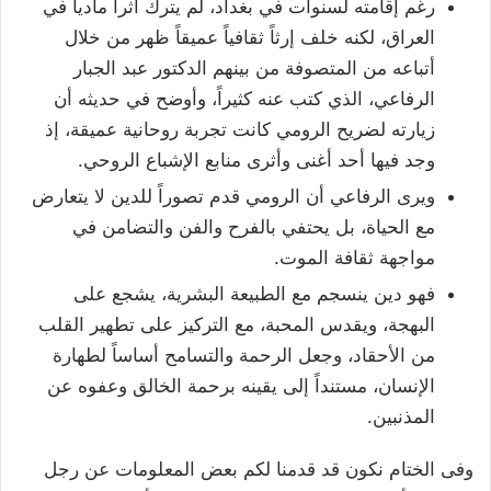
رغم إقامته لسنوات في بغداد، لم يترك أثراً مادياً في
العراق، لكنه خلف إرثاً ثقافياً عميقاً ظهر من خلال
أتباعه من المتصوفة من بينهم الدكتور عبد الجبار
الرفاعي، الذي كتب عنه كثيراً، وأوضح في حديثه أن
زيارته لضريح الرومي كانت تجربة روحانية عميقة، إذ
وجد فيها أحد أغنى وأثرى منابع الإشباع الروحي.
ويرى الرفاعي أن الرومي قدم تصوراً للدين لا يتعارض
مع الحياة، بل يحتفي بالفرح والفن والتضامن في
مواجهة ثقافة الموت.
فهو دين ينسجم مع الطبيعة البشرية، يشجع على
البهجة، ويقدس المحبة، مع التركيز على تطهير القلب
من الأحقاد، وجعل الرحمة والتسامح أساساً لطهارة
الإنسان، مستنداً إلى يقينه برحمة الخالق وعفوه عن
المذنبين.
وفى الختام نكون قد قدمنا لكم بعض المعلومات عن رجل