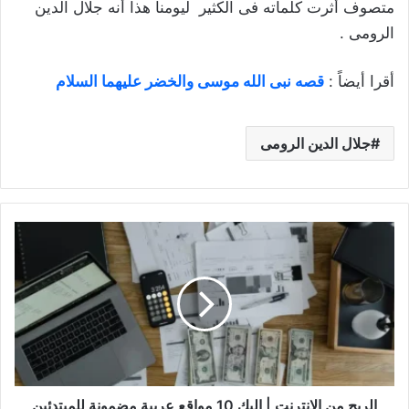
متصوف أثرت كلماته فى الكثير ليومنا هذا أنه جلال الدين
الرومى .
أقرا أيضاً :
قصه نبى الله موسى والخضر عليهما السلام
جلال الدين الرومى
الربح
من
الانترنت
|
إليك
10
مواقع
عربية
مضمونة
للمبتدئين
الربح من الانترنت | إليك 10 مواقع عربية مضمونة للمبتدئين