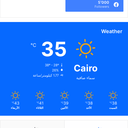
5٬000
Followers
Weather
35
℃
Cairo
38º - 28º
26%
1.77 كيلومتر/ساعة
سماء صافية
43
41
39
38
38
℃
℃
℃
℃
℃
السبت
الأحد
الأثنين
الثلاثاء
الأربعاء