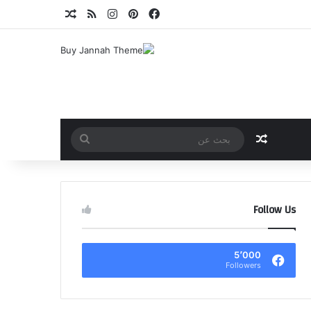
فيسبوك
بينتيريست
انستقرام
ملخص الموقع RSS
مقال عشوائي
مقال عشوائي
بحث
عن
Follow Us
5٬000
Followers