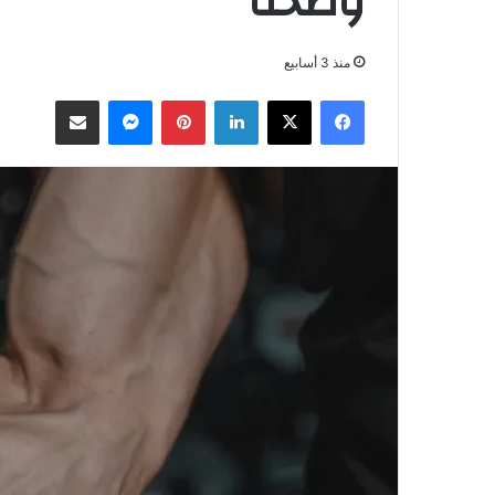
وصحة
منذ 3 أسابيع
فيسبوك
‫X
لينكدإن
بينتيريست
ماسنجر
مشاركة عبر البريد