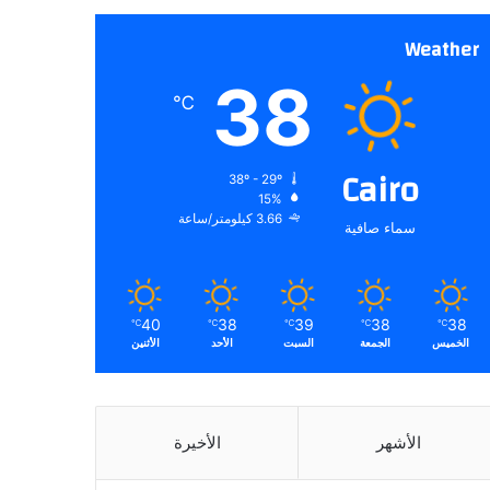
Weather
38
℃
Cairo
38º - 29º
15%
3.66 كيلومتر/ساعة
سماء صافية
40
38
39
38
38
℃
℃
℃
℃
℃
الخميس
الجمعة
السبت
الأحد
الأثنين
الأشهر
الأخيرة