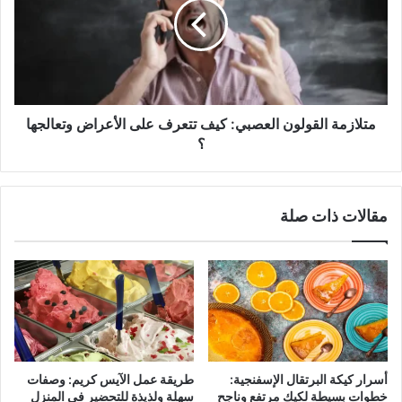
كيف
تتعرف
على
الأعراض
وتعالجها
؟
متلازمة القولون العصبي: كيف تتعرف على الأعراض وتعالجها
؟
مقالات ذات صلة
أسرار كيكة البرتقال الإسفنجية:
طريقة عمل الآيس كريم: وصفات
خطوات بسيطة لكيك مرتفع وناجح
سهلة ولذيذة للتحضير في المنزل