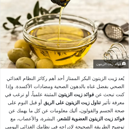
فوائد زيت الزيتون
يُعد
ز
يت الزيتون البكر الممتاز أحد أهم ركائز النظام الغذائي
الصحي بفضل غناه بالدهون الصحية ومضادات الأكسدة. وإذا
كنت تبحث عن
فوائد زيت الزيتون
المثبتة علمياً، أو ترغب في
معرفة تأثير
تناول زيت الزيتون على الريق
أو قبل النوم على
صحة الجسم والقولون، أليك معلومات عن كل ما يهمك عن
فوائد زيت الزيتون العضوية للشعر
، البشرة، والأعصاب، مع
توضيح الطريقة الصحيحة لإدراجه في نظامك الغذائي اليومي