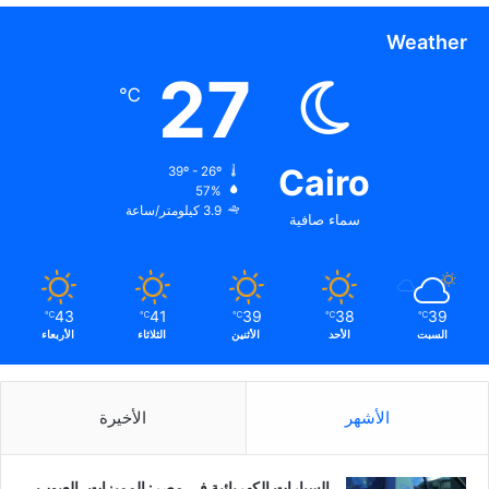
Weather
27
℃
Cairo
39º - 26º
57%
3.9 كيلومتر/ساعة
سماء صافية
43
41
39
38
39
℃
℃
℃
℃
℃
السبت
الأحد
الأثنين
الثلاثاء
الأربعاء
الأشهر
الأخيرة
السيارات الكهربائية في مصر: المميزات، العيوب،