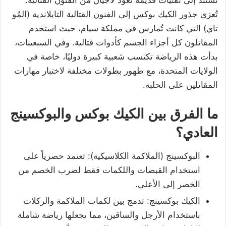
تستند إلى تقنيات قديمة تعود لأجيال من الفنون القتالية.
تُعزى جذور الكيك بوكس إلى الفنون القتالية التايلاندية (المُو
تاي) التي كانت تُمارس في مملكة سيام، حيث استخدم
المقاتلون كل أجزاء الجسم كأدوات قتالية. وفي السبعينات،
بدأت هذه الرياضة تكتسب شعبية كبيرة دوليًا، خاصة في
الولايات المتحدة، مع ظهور بطولات مختلفة لاختبار مهارات
المقاتلين على الحلبة.
ما الفرق بين الكيك بوكس والبوكسينج
العادي؟
البوكسينج (الملاكمة الكلاسيكية): تعتمد حصرياً على
استخدام القبضات واللكمات فقط لضرب الخصم من
الخصر إلى الأعلى.
الكيك بوكسينج: تدمج بين لكمات الملاكمة والركلات
باستخدام الأرجل والساقين، مما يجعلها رياضة شاملة