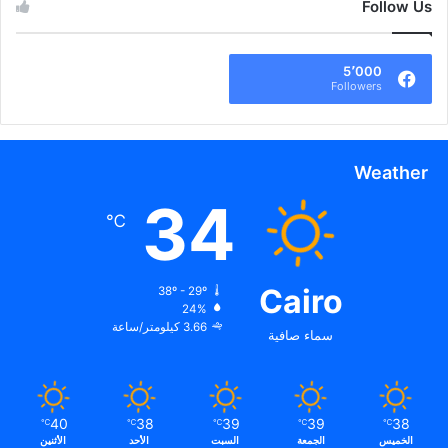
Follow Us
5٬000
Followers
Weather
34
℃
Cairo
38º - 29º
24%
3.66 كيلومتر/ساعة
سماء صافية
40
38
39
39
38
℃
℃
℃
℃
℃
الخميس
الجمعة
السبت
الأحد
الأثنين