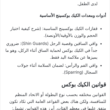
لدى الطفل.
أدوات ومعدات الكيك بوكسينج الأساسية
قفازات الكيك بوكسينج المناسبة: (شرح كيفية اختيار
الحجم والوزن بالأوقية/الأونصة).
واقي الساقين وقصبة الرجل (Shin Guards): ضروري
جداً في الكيك بوكس لحماية الساق أثناء الركل، وهو ما
يميزها عن ملاكمة اليد فقط.
واقي الفم والرأس: لضمان السلامة أثناء جولات
السجال (Sparring).
قوانين الكيك بوكس
القوانين مختلفه بحسب نوع البطولة أو الاتحاد المنظم
للمنافسة، ولكن هناك بعض القواعد العامة التي تكاد تكون
متفق عليها في معظم الفئات. أبرز هذه القوانين تشمل: