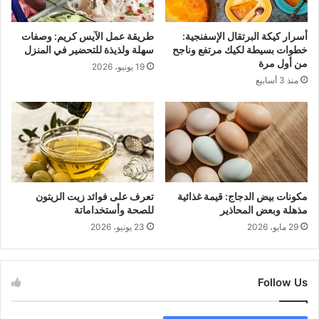
ا
:
ل
ا
أسرار كيكة البرتقال الإسفنجية:
طريقة عمل الآيس كريم: وصفات
ص
ل
خطوات بسيطة لكيك مرتفع وناجح
سهلة ولذيذة للتحضير في المنزل
ب
س
من أول مرة
19 يونيو، 2026
ا
ر
منذ 3 أسابيع
ح
ف
ي
ي
ا
ا
ل
ل
م
ب
ف
ي
ض
ت
ل
ا
مكونات بيض الدجاج: قيمة غذائية
تعرف على فوائد زيت الزيتون
ج
مذهلة وبعض المحاذير
للصحة وأستخداماتة
ل
29 مايو، 2026
23 يونيو، 2026
و
ك
ا
Follow Us
ن