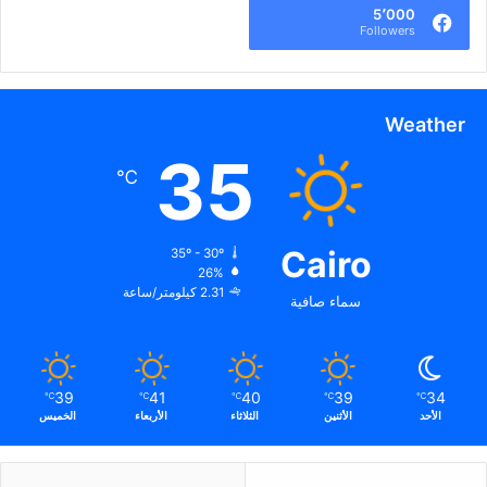
5٬000
Followers
Weather
35
℃
Cairo
35º - 30º
26%
2.31 كيلومتر/ساعة
سماء صافية
39
41
40
39
34
℃
℃
℃
℃
℃
الأحد
الأثنين
الثلاثاء
الأربعاء
الخميس