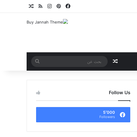
فيسبوك
بينتيريست
انستقرام
ملخص الموقع RSS
مقال عشوائي
مقال عشوائي
بحث
عن
Follow Us
5٬000
Followers