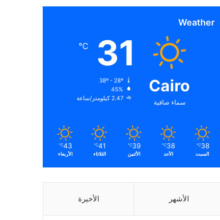
Weather
31
℃
Cairo
38º - 28º
45%
2.47 كيلومتر/ساعة
سماء صافية
43
41
39
38
38
℃
℃
℃
℃
℃
السبت
الأحد
الأثنين
الثلاثاء
الأربعاء
الأشهر
الأخيرة