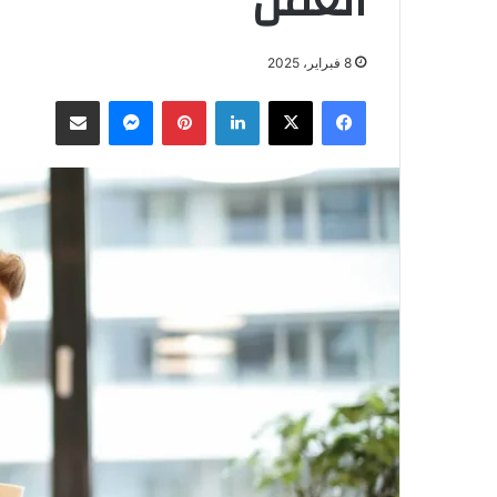
العمل
8 فبراير، 2025
فيسبوك
‫X
لينكدإن
بينتيريست
ماسنجر
مشاركة عبر البريد