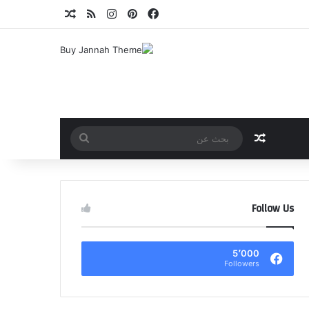
فيسبوك
بينتيريست
انستقرام
ملخص الموقع RSS
مقال عشوائي
مقال عشوائي
بحث
عن
Follow Us
5٬000
Followers