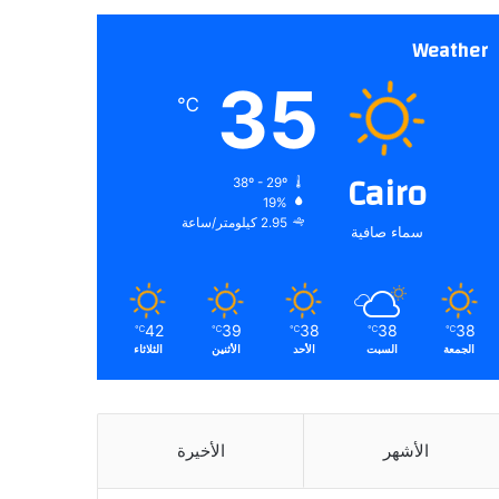
Weather
35
℃
Cairo
38º - 29º
19%
2.95 كيلومتر/ساعة
سماء صافية
42
39
38
38
38
℃
℃
℃
℃
℃
الجمعة
السبت
الأحد
الأثنين
الثلاثاء
الأشهر
الأخيرة