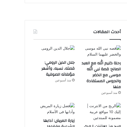
أحدث المقالات
جلال الدين الرومي:
رحلة كليم الله مع العبد
قصته، نسبه، وأشهر
الصالح: قصة نبي الله
مؤلفاته الصوفية
موسى مع الخضر
والدروس المستفادة
منذ أسبوعين
منها
منذ أسبوعين
زيارة المريض: آدابها
الربح من الانترنت | إليك
الشرعية وفضلها