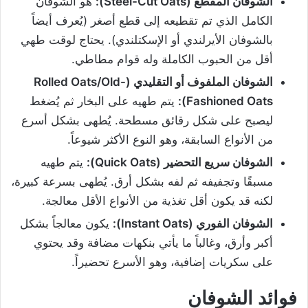
الشوفان المقطّع
(Steel-Cut Oats):
هو الشوفان
الكامل الذي تم تقطيعه إلى قطع أصغر (يُعرف أيضاً
بالشوفان الأيرلندي أو الإسكتلندي). يحتاج لوقت طهي
أقل من الحبوب الكاملة وله قوام مطاطي.
الشوفان الملفوف أو التقليدي
(Rolled Oats/Old-
Fashioned Oats):
يتم طهيه على البخار ثم يُضغط
ليصبح على شكل رقائق مسطحة. يُطهى بشكل أسرع
من الأنواع السابقة، وهو النوع الأكثر شيوعاً.
الشوفان سريع التحضير
(Quick Oats):
يتم طهيه
مسبقًا وتجفيفه ثم لفه بشكل أرق. يُطهى بسرعة كبيرة،
لكنه قد يكون أقل تغذية من الأنواع الأقل معالجة.
الشوفان الفوري
(Instant Oats):
يكون معالجاً بشكل
أكبر وأرق، وغالباً ما يأتي بنكهات مضافة وقد يحتوي
على سكريات إضافية، وهو الأسرع تحضيراً.
فوائد الشوفان