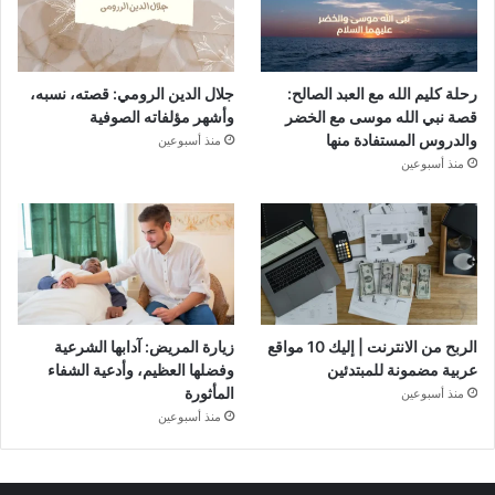
رحلة كليم الله مع العبد الصالح:
جلال الدين الرومي: قصته، نسبه،
قصة نبي الله موسى مع الخضر
وأشهر مؤلفاته الصوفية
والدروس المستفادة منها
منذ أسبوعين
منذ أسبوعين
الربح من الانترنت | إليك 10 مواقع
زيارة المريض: آدابها الشرعية
عربية مضمونة للمبتدئين
وفضلها العظيم، وأدعية الشفاء
المأثورة
منذ أسبوعين
منذ أسبوعين