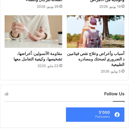
أ
ي
19 يونيو، 2026
29 يونيو، 2026
س
د
ر
:
ا
ل
ر
ت
ر
ب
ي
ة
أسباب وأعراض وعلاج نقص فيتامين
مقاومة الأنسولين: أعراضها،
إ
د الضروري لصحتك ومصادره
تشخيصها، وكيفية التعامل معها
ي
الطبيعية
23 مايو، 2025
ج
5 يوليو، 2026
ا
ب
ي
Follow Us
ة
و
ف
عّ
5٬000
Followers
ا
ل