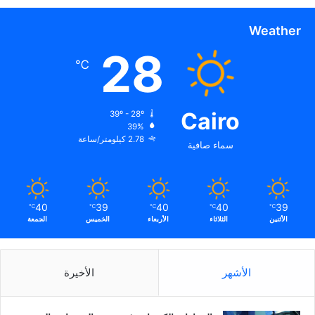
ة
Weather
28
℃
Cairo
39º - 28º
39%
2.78 كيلومتر/ساعة
سماء صافية
40
39
40
40
39
℃
℃
℃
℃
℃
الأثنين
الثلاثاء
الأربعاء
الخميس
الجمعة
الأشهر
الأخيرة