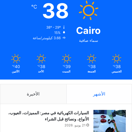
38
℃
Cairo
38º - 29º
15%
3.66 كيلومتر/ساعة
سماء صافية
40
38
39
38
38
℃
℃
℃
℃
℃
الخميس
الجمعة
السبت
الأحد
الأثنين
الأشهر
الأخيرة
السيارات الكهربائية في مصر: المميزات، العيوب،
الأنواع، ونصائح قبل الشراء
21 يونيو، 2026