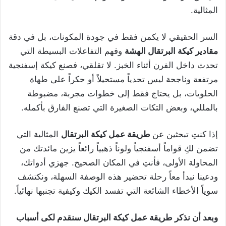
المثالية.
السر الحقيقي لا يكمن فقط في جودة المكونات، بل في دقة
مقادير كيكة البرتقال الهشة
وفهم التفاعلات البسيطة التي
تحدث داخل الفرن أثناء الخبز. لا تقلقي، فصنع كيكة إسفنجية
مرتفعة وناجحة ليس تحدياً مستحيلاً أو حكراً على طهاة
الحلويات، بل يحتاج فقط إلى خطوات مجربة، مضبوطة
بالمللي، وبعض التكات الصغيرة التي تصنع الفارق بأكمله.
إذا كنتِ تبحثين عن
طريقة عمل كيكة البرتقال
المثالية التي
تضمن لكِ قواماً أسفنجياً ولوناً ذهبياً رائعاً يزين مائدتك من
المحاولة الأولى، فأنتِ في المكان الصحيح. جهزي أدواتك،
ودعينا نبدأ معاً رحلة تحضير هذه الوصفة السهلة، ونكتشف
سوياً الأخطاء الشائعة التي تفسد الكيك وكيفية تجنبها نهائياً.
وبعد أن نذكر طريقة عمل كيكة البرتقال سنقدم لكى أسباب