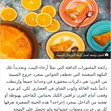
أفضل وصفة لعمل كيكة البرتقال الشهية
رائحة المخبوزات الدافئة التي تملأ أرجاء البيت، وتحديداً تلك
النكهة المنعشة التي تخطف الحواس بمجرد خروج الصينية
من الفرن؛ هي ذكريات محفورة في وجداننا جميعاً وارتبطت
دائماً بلمة العائلة وكوب الشاي في العصاري. لكن، كم مرة
وقفتِ أمام الفرن تراقبين الكيك بحماس، لتُفاجئي بهبوطه أو
تعجنه من الداخل بمجرد إخراجه؟ هذه الخيبة الصغيرة تعرفها
كل من جربت وصفات عشوائية ولم تحصل على النتيجة