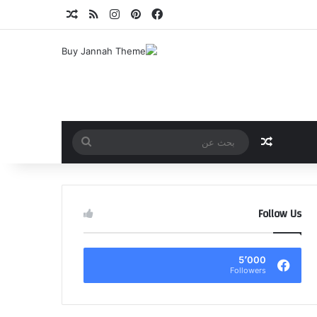
فيسبوك
بينتيريست
انستقرام
ملخص الموقع RSS
مقال عشوائي
مقال عشوائي
بحث
عن
Follow Us
5٬000
Followers