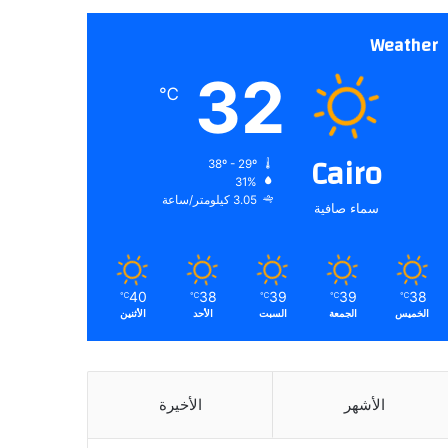
Weather
32
℃
Cairo
38º - 29º
31%
3.05 كيلومتر/ساعة
سماء صافية
40
38
39
39
38
℃
℃
℃
℃
℃
الخميس
الجمعة
السبت
الأحد
الأثنين
الأشهر
الأخيرة