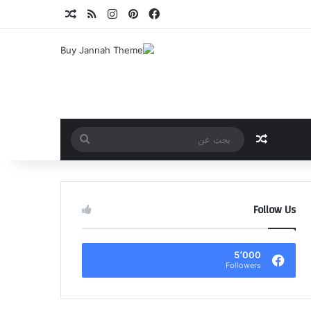
فيسبوك
بينتيريست
انستقرام
ملخص الموقع RSS
مقال عشوائي
مقال عشوائي
بحث
عن
Follow Us
5٬000
Followers