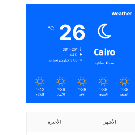
Weather
26
℃
Cairo
38º - 25º
44%
3.06 كيلومتر/ساعة
سماء صافية
42
39
38
38
38
℃
℃
℃
℃
℃
الجمعة
السبت
الأحد
الأثنين
الثلاثاء
الأشهر
الأخيرة