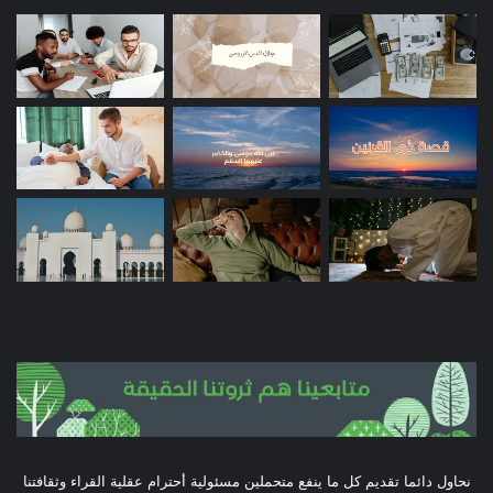
نحاول دائما تقديم كل ما ينفع متحملين مسئولية أحترام عقلية القراء وثقافتنا