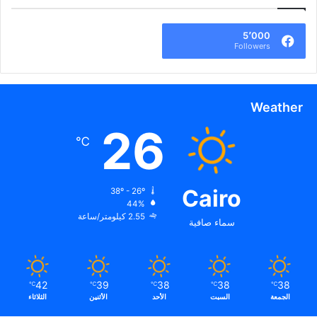
5٬000
Followers
Weather
26
℃
Cairo
38º - 26º
44%
2.55 كيلومتر/ساعة
سماء صافية
42
39
38
38
38
℃
℃
℃
℃
℃
الجمعة
السبت
الأحد
الأثنين
الثلاثاء