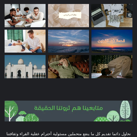
نحاول دائما تقديم كل ما ينفع متحملين مسئولية أحترام عقلية القراء وثقافتنا