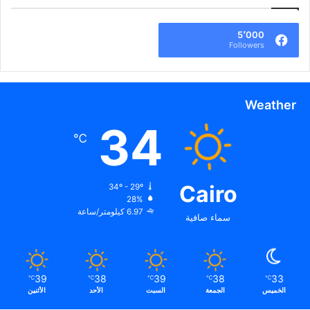
5٬000
Followers
Weather
34
℃
Cairo
34º - 29º
28%
6.97 كيلومتر/ساعة
سماء صافية
39
38
39
38
33
℃
℃
℃
℃
℃
الخميس
الجمعة
السبت
الأحد
الأثنين