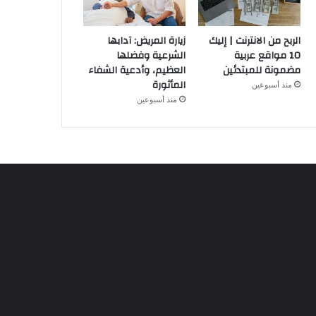
الربح من الانترنت | إليك
زيارة المريض: آدابها
10 مواقع عربية
الشرعية وفضلها
مضمونة للمبتدئين
العظيم، وأدعية الشفاء
المأثورة
منذ أسبوعين
منذ أسبوعين