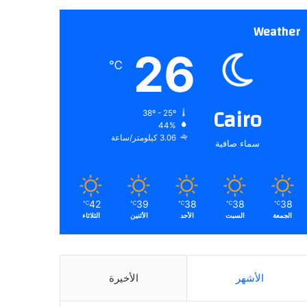
Weather
26
℃
Cairo
38º - 25º
44%
3.06 كيلومتر/ساعة
سماء صافية
42
39
38
38
38
℃
℃
℃
℃
℃
الجمعة
السبت
الأحد
الأثنين
الثلاثاء
الأشهر
الأخيرة