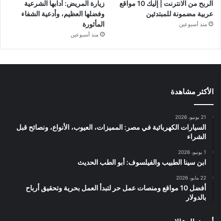
الربح من الانترنت | إليك 10 مواقع
زيارة المريض: آدابها الشرعية
عربية مضمونة للمبتدئين
وفضلها العظيم، وأدعية الشفاء
المأثورة
منذ أسبوعين
منذ أسبوعين
الأكثر مشاهدة
21 يونيو، 2026
السيارات الكهربائية في مصر: المميزات، العيوب، الأنواع، ونصائح قبل
الشراء
1 يونيو، 2026
ابن سينا الطبيب والفيلسوف: أبو الطب الحديث
22 مايو، 2026
أفضل 10 مواقع ومنصات عمل حر لتبدأ العمل بحرية وتحقيق أرباح
بالدولار