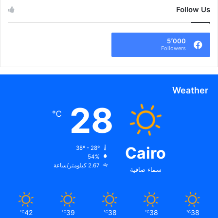
ث
Follow Us
ع
ن
:
5٬000
Followers
Weather
28
℃
Cairo
38º - 28º
54%
2.67 كيلومتر/ساعة
سماء صافية
42
39
38
38
38
℃
℃
℃
℃
℃