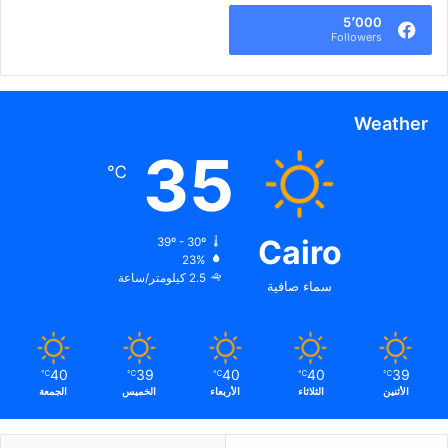
5٬000
Followers
Weather
35
℃
Cairo
39º - 30º
23%
2.5 كيلومتر/ساعة
سماء صافية
40
39
40
40
39
℃
℃
℃
℃
℃
الأثنين
الثلاثاء
الأربعاء
الخميس
الجمعة