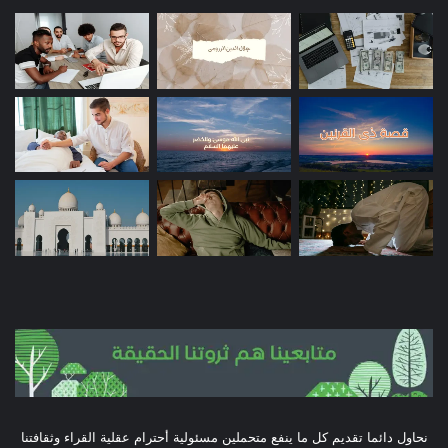
نحاول دائما تقديم كل ما ينفع متحملين مسئولية أحترام عقلية القراء وثقافتنا