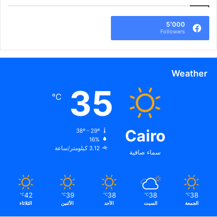
5٬000
Followers
Weather
35
℃
Cairo
38º - 29º
16%
3.12 كيلومتر/ساعة
سماء صافية
42
39
38
38
38
℃
℃
℃
℃
℃
الجمعة
السبت
الأحد
الأثنين
الثلاثاء