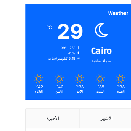
Weather
29
℃
Cairo
38º - 25º
45%
5.18 كيلومتر/ساعة
سماء صافية
42
40
38
38
38
℃
℃
℃
℃
℃
الجمعة
السبت
الأحد
الأثنين
الثلاثاء
الأشهر
الأخيرة