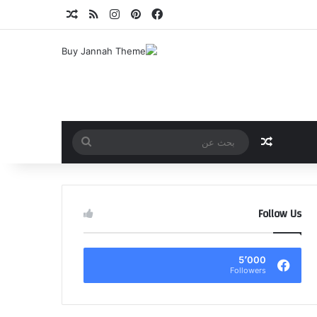
فيسبوك
بينتيريست
انستقرام
ملخص الموقع RSS
مقال عشوائي
مقال عشوائي
بحث
عن
Follow Us
5٬000
Followers