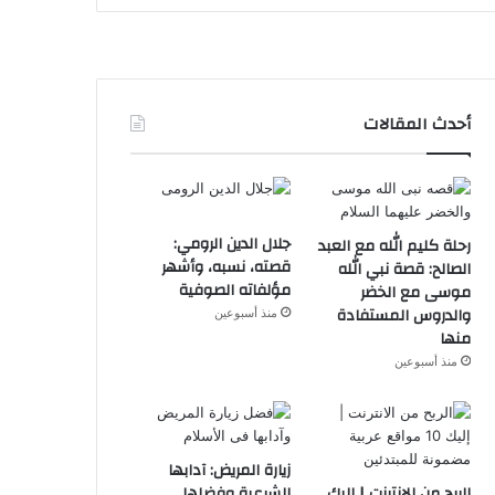
أحدث المقالات
جلال الدين الرومي:
رحلة كليم الله مع العبد
قصته، نسبه، وأشهر
الصالح: قصة نبي الله
مؤلفاته الصوفية
موسى مع الخضر
والدروس المستفادة
منذ أسبوعين
منها
منذ أسبوعين
زيارة المريض: آدابها
الربح من الانترنت | إليك
الشرعية وفضلها