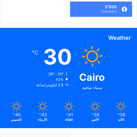
5٬000
Followers
Weather
30
℃
Cairo
38º - 30º
42%
2.8 كيلومتر/ساعة
سماء صافية
40
42
41
39
38
℃
℃
℃
℃
℃
الأحد
الأثنين
الثلاثاء
الأربعاء
الخميس