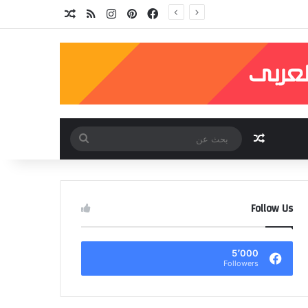
فيسبوك
بينتيريست
انستقرام
ملخص الموقع RSS
مقال عشوائي
مقال عشوائي
بحث
عن
Follow Us
5٬000
Followers