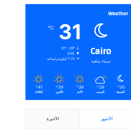
Weather
31
℃
Cairo
31º - 29º
43%
7.72 كيلومتر/ساعة
سماء صافية
41
39
38
39
30
℃
℃
℃
℃
℃
الجمعة
السبت
الأحد
الأثنين
الثلاثاء
الأشهر
الأخيرة