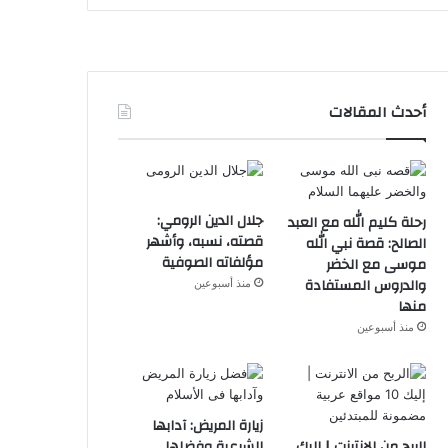
أحدث المقالات
جلال الدين الرومي:
رحلة كليم الله مع العبد
قصته، نسبه، وأشهر
الصالح: قصة نبي الله
مؤلفاته الصوفية
موسى مع الخضر
والدروس المستفادة
منذ أسبوعين
منها
منذ أسبوعين
زيارة المريض: آدابها
الربح من الانترنت | إليك
الشرعية وفضلها