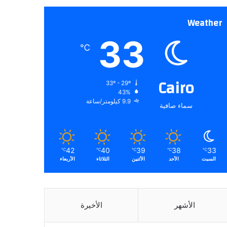
Weather
33
℃
Cairo
33º - 29º
43%
9.9 كيلومتر/ساعة
سماء صافية
42
40
39
38
33
℃
℃
℃
℃
℃
السبت
الأحد
الأثنين
الثلاثاء
الأربعاء
الأشهر
الأخيرة