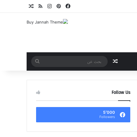
فيسبوك
بينتيريست
انستقرام
ملخص الموقع RSS
مقال عشوائي
مقال عشوائي
بحث
عن
Follow Us
5٬000
Followers