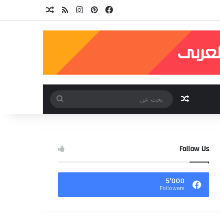
فيسبوك
بينتيريست
انستقرام
ملخص الموقع RSS
مقال عشوائي
مقال عشوائي
بحث
عن
Follow Us
5٬000
Followers