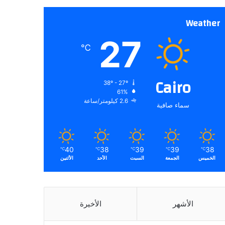
Weather
27
℃
Cairo
38º - 27º
61%
2.6 كيلومتر/ساعة
سماء صافية
40
38
39
39
38
℃
℃
℃
℃
℃
الخميس
الجمعة
السبت
الأحد
الأثنين
الأشهر
الأخيرة