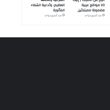
الربح من الانترنت | إليك
الشرعية وفضلها
10 مواقع عربية
العظيم، وأدعية الشفاء
مضمونة للمبتدئين
المأثورة
منذ أسبوع واحد
منذ أسبوع واحد