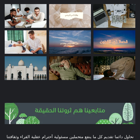
نحاول دائما تقديم كل ما ينفع متحملين مسئولية أحترام عقلية القراء وثقافتنا