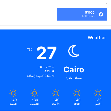
5٬000
Followers
Weather
27
℃
Cairo
39º - 27º
42%
2.53 كيلومتر/ساعة
سماء صافية
40
39
40
40
39
℃
℃
℃
℃
℃
الأثنين
الثلاثاء
الأربعاء
الخميس
الجمعة