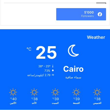
5٬000
Followers
Weather
25
℃
Cairo
38º - 25º
73%
2.79 كيلومتر/ساعة
سماء صافية
40
38
39
39
38
℃
℃
℃
℃
℃
الخميس
الجمعة
السبت
الأحد
الأثنين