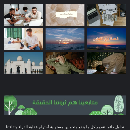
نحاول دائما تقديم كل ما ينفع متحملين مسئولية أحترام عقلية القراء وثقافتنا