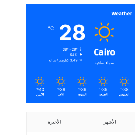
Weather
28
℃
Cairo
38º - 28º
54%
3.49 كيلومتر/ساعة
سماء صافية
40
38
39
39
38
℃
℃
℃
℃
℃
الخميس
الجمعة
السبت
الأحد
الأثنين
الأشهر
الأخيرة