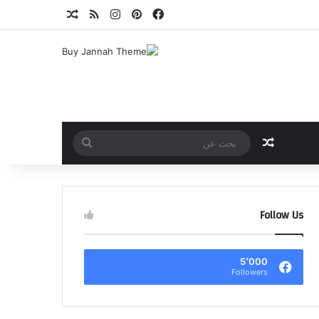
فيسبوك
بينتيريست
انستقرام
ملخص الموقع RSS
مقال عشوائي
مقال عشوائي
بحث
عن
Follow Us
5٬000
Followers