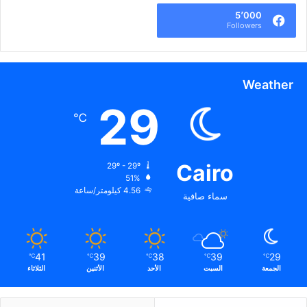
5٬000
Followers
Weather
29
℃
Cairo
29º - 29º
51%
4.56 كيلومتر/ساعة
سماء صافية
41
39
38
39
29
℃
℃
℃
℃
℃
الجمعة
السبت
الأحد
الأثنين
الثلاثاء